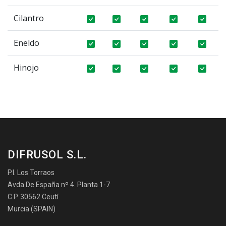
Cilantro
Eneldo
Hinojo
DIFRUSOL S.L.
P.I. Los Torraos
Avda De España nº 4. Planta 1-7
C.P. 30562 Ceutí
Murcia (SPAIN)